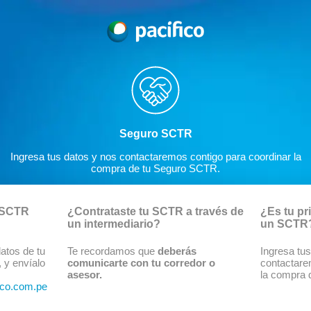
Seguro SCTR
Ingresa tus datos y nos contactaremos contigo para coordinar la
compra de tu Seguro SCTR.
u SCTR
¿Contrataste tu SCTR a través de
¿Es tu pr
un intermediario?
un SCTR
atos de tu
Te recordamos que
deberás
Ingresa tu
 y envíalo
comunicarte con tu corredor o
contactare
asesor.
la compra 
ico.com.pe