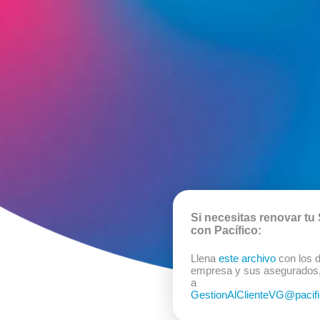
Si necesitas renovar t
con Pacífico:
Llena
este archivo
con los d
empresa y sus asegurados,
a
GestionAlClienteVG@pacif