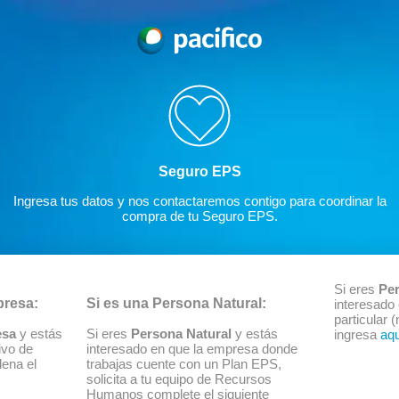
Seguro EPS
Ingresa tus datos y nos contactaremos contigo para coordinar la
compra de tu Seguro EPS.
Si eres
Per
presa:
Si es una Persona Natural:
interesado
particular (
esa
y estás
Si eres
Persona Natural
y estás
ingresa
aqu
ivo de
interesado en que la empresa donde
llena el
trabajas cuente con un Plan EPS,
solicita a tu equipo de Recursos
Humanos complete el siguiente