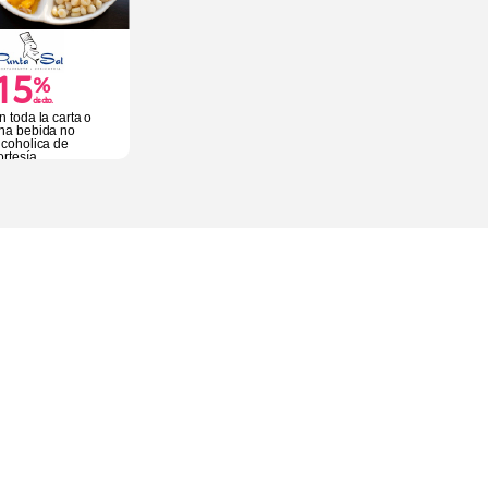
15
%
dscto.
n toda la carta o
na bebida no
lcoholica de
ortesía.