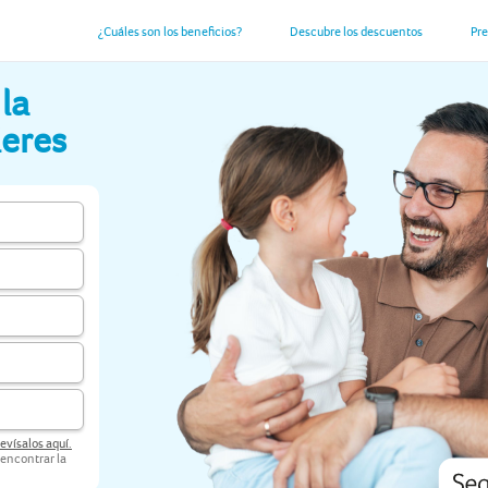
¿Cuáles son los beneficios?
Descubre los descuentos
Pr
la
ieres
revísalos aquí.
 encontrar la