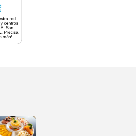
d
s
stra red
 y centros
NA, San
E, Precisa,
s más!