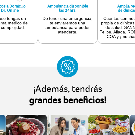
os a Domicilio
Ambulancia disponible
Amplia re
 Dr. Online
las 24hrs.
de clínica
aso tengas un
De tener una emergencia,
Cuentas con nue
ema médico de
te enviaremos una
propia de clínicas
 complejidad.
ambulancia para poder
de salud: SAN
atenderte.
Felipe, Aliada, RO
COA y ¡mucha
¡Además, tendrás
grandes beneficios!