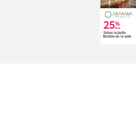
25
%
dscto.
Sobre la tarifa
flexible de la web.