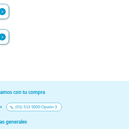
 y
a,
ra
 o
s,
ra
damos con tu compra
(01) 513 5000 Opción 3
DA
as generales