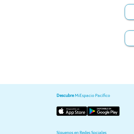
U
e
E
a
S
e
c
c
c
Descubre
MiEspacio Pacífico
Síguenos en Redes Sociales