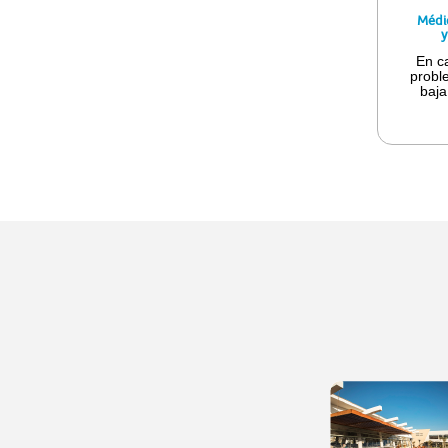
Médic
y
En c
probl
baja