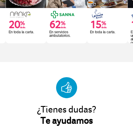
20
62
15
%
%
%
dscto.
dscto.
dscto.
En toda la carta.
En servicios
En toda la carta.
E
ambulatorios.
u
a
c
¿Tienes dudas?
Te ayudamos