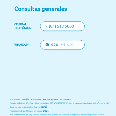
Consultas generales
CENTRAL
(01) 513 5000
TELEFÓNICA
994 151 515
WHATSAPP
PACIFICO COMPAÑÍA DE SEGUROS Y REASEGUROS RUC 20332970411.
Seguro Vida Inversión Flex código de registro SBS N° VI2007100105. Las primas consignadas están inafectas al IGV.
aquí
Para conocer más detalles, haz clic
.
aquí
Conoce nuestra política de inversión,
.
Los rendimientos del Seguro Vida Inversión Flex pueden ser positivos o negativos, Pacífico Seguros no ofrece