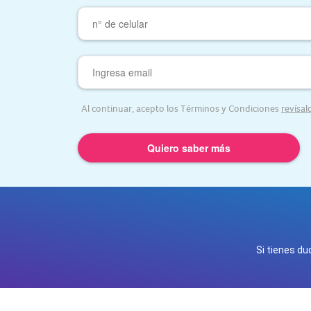
Al continuar, acepto los Términos y Condiciones
revísal
Si tienes d