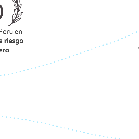
Perú en
e riesgo
ero.