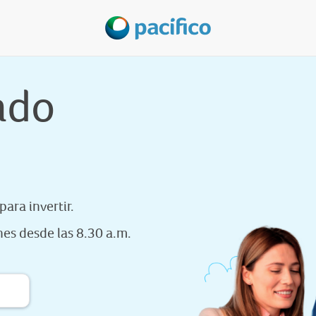
ado
a
ara invertir.
nes desde las 8.30 a.m.