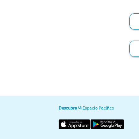
E
c
t
S
o
Descubre
MiEspacio Pacífico