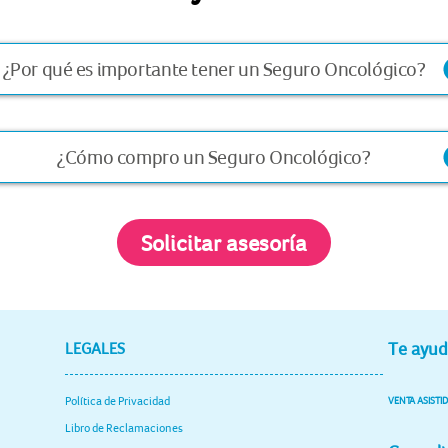
¿Por qué es importante tener un Seguro Oncológico?
l Seguro Oncológico es un respaldo que te protege contra 
áncer con cobertura al 100%, desde la prevención hasta 
¿Cómo compro un Seguro Oncológico?
ratamiento, según lo indicado en tu póliza.
i deseas comprar un Seguro Oncológico, contáctate con tu ases
 corredor de seguros. En caso no tengas uno, haz clic
aquí.
Solicitar asesoría
Te ayu
LEGALES
Política de Privacidad
VENTA ASISTI
Libro de Reclamaciones