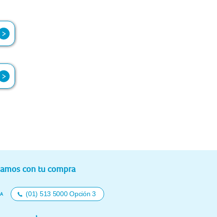
el
el
or
damos con tu compra
(01) 513 5000 Opción 3
DA