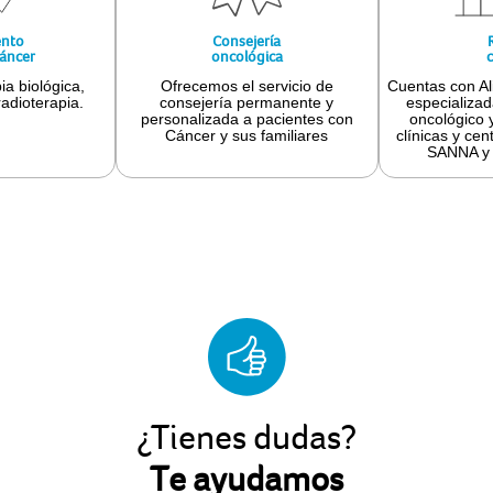
ento
Consejería
cáncer
oncológica
c
ia biológica,
Ofrecemos el servicio de
Cuentas con Ali
radioterapia.
consejería permanente y
especializad
personalizada a pacientes con
oncológico y
Cáncer y sus familiares
clínicas y ce
SANNA y 
¿Tienes dudas?
Te ayudamos