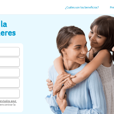
¿Cuáles son los beneficios?
Pr
la
ieres
revísalos aquí.
 encontrar la