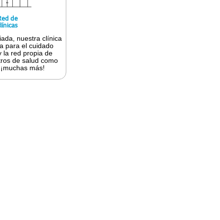
Red de
línicas
ada, nuestra clínica
a para el cuidado
 la red propia de
ntros de salud como
¡muchas más!