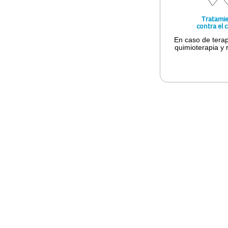
Tratami
contra el 
En caso de terap
quimioterapia y 